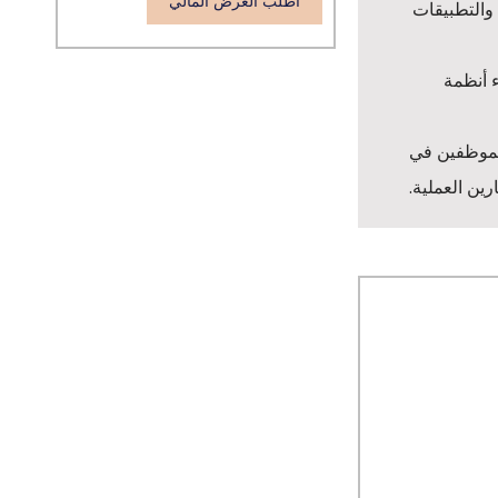
اطلب العرض المالي
اركين بالمعرفة حول كيفية استخدام التكنولوجيا وأدوات مثل أنظمة إدارة علاقات العملاء (CRM) والتطبيقات
ء أنظمة
 وتحفيزهم على إشراك الموظفين في
ين العملية.