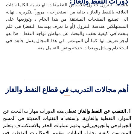
:دورات النفط والغاز
هندسة البترول تتناول بالأساس التطبيقات الهندسية الكاملة ذات
العلاقة بالنفط والغاز ، بداية من استخراجه ، مروراً بتكريره ، نهاية
الى تصنيع المنتجات المشتقة من هذا الخام ، وتوزيعها على
المستهلكين هندسة البترول (أو ما تعرف بهندسة النفط) هي علم
يبحث في كيفية تعقب والبحث عن مواطن تواجد النفط . هذا هو
أوجز تعريف لها. كما أن المهندس في هذا المجال يعمل جاهدا في
استخدام وسائل ومعدات حديثة ويتقن التعامل معه
أهم مجالات التدريب في قطاع النفط والغاز
1. التنقيب عن النفط والغاز:
تغطي هذه الدورات مهارات البحث عن
الموارد النفطية والغازية، واستخدام التقنيات الحديثة في المسح
الجيولوجي والجيوفيزيائي، وفهم عمليات الحفر والاستكشاف. يتعلم
المتدربون كيفية تحليل البيانات وتقييم الإمكانيات النفطية في