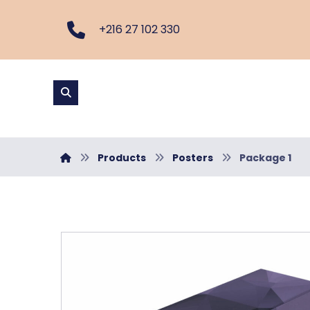
+216 27 102 330
Products
Posters
Package 1