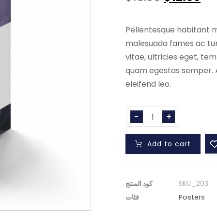
rating
Pellentesque habitant m
malesuada fames ac turp
vitae, ultricies eget, t
quam egestas semper. Ae
eleifend leo.
-
+
Add to cart
SKU_203
كود المنتج
Posters
فئات