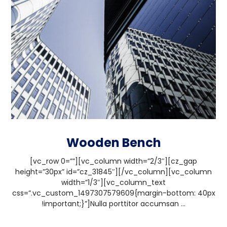
Wooden Bench
[vc_row 0=””][vc_column width=”2/3″][cz_gap
height=”30px” id=”cz_31845″][/vc_column][vc_column
width=”1/3″][vc_column_text
css=”.vc_custom_1497307579609{margin-bottom: 40px
!important;}”]Nulla porttitor accumsan ...