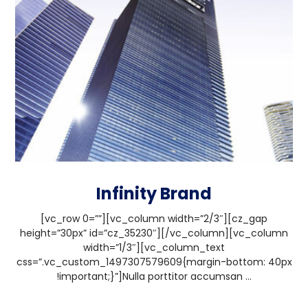
Infinity Brand
[vc_row 0=””][vc_column width=”2/3″][cz_gap
height=”30px” id=”cz_35230″][/vc_column][vc_column
width=”1/3″][vc_column_text
css=”.vc_custom_1497307579609{margin-bottom: 40px
!important;}”]Nulla porttitor accumsan ...