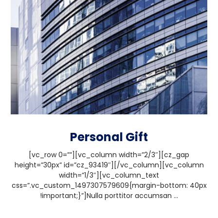
Personal Gift
[vc_row 0=””][vc_column width=”2/3″][cz_gap
height=”30px” id=”cz_93419″][/vc_column][vc_column
width=”1/3″][vc_column_text
css=”.vc_custom_1497307579609{margin-bottom: 40px
!important;}”]Nulla porttitor accumsan ...