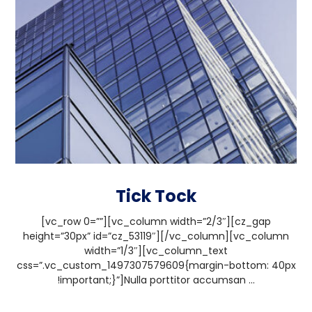
Tick Tock
[vc_row 0=””][vc_column width=”2/3″][cz_gap
height=”30px” id=”cz_53119″][/vc_column][vc_column
width=”1/3″][vc_column_text
css=”.vc_custom_1497307579609{margin-bottom: 40px
!important;}”]Nulla porttitor accumsan ...