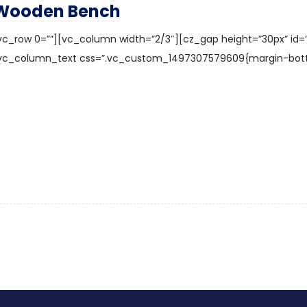
Wooden Bench
vc_row 0=””][vc_column width=”2/3″][cz_gap height=”30px” id
vc_column_text css=”.vc_custom_1497307579609{margin-bottom: