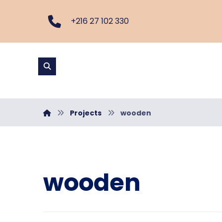
+216 27 102 330
Projects
wooden
wooden