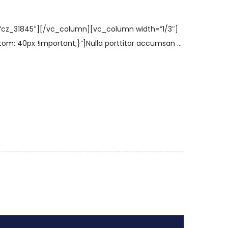
=”cz_31845″][/vc_column][vc_column width=”1/3″]
 40px !important;}”]Nulla porttitor accumsan ...