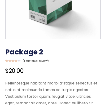
Package 2
(
1
customer review)
Rated
1
4
out of 5
$
20.00
based
on
customer
rating
Pellentesque habitant morbi tristique senectus et
netus et malesuada fames ac turpis egestas.
Vestibulum tortor quam, feugiat vitae, ultricies
eget, tempor sit amet, ante. Donec eu libero sit