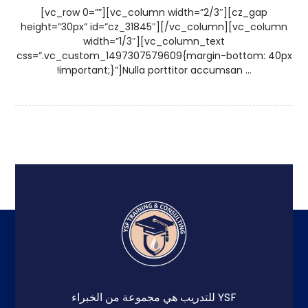
[vc_row 0=””][vc_column width=”2/3″][cz_gap
height=”30px” id=”cz_31845″][/vc_column][vc_column
width=”1/3″][vc_column_text
css=”.vc_custom_1497307579609{margin-bottom: 40px
!important;}”]Nulla porttitor accumsan ...
YSF للتدريب هي مجموعة من الخبراء