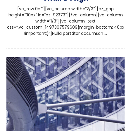
[vc_row 0=””][vc_column width=”2/3″][cz_gap
height=”30px” id=”cz_92373″][/vc_column][vc_column
width=”1/3″][vc_column_text
css=”.vc_custom_1497307579609{margin-bottom: 40px
!important;}”]Nulla porttitor accumsan ...