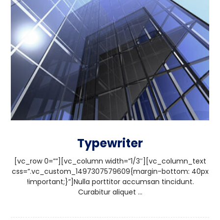
Typewriter
[vc_row 0=””][vc_column width=”1/3″][vc_column_text
css=”.vc_custom_1497307579609{margin-bottom: 40px
!important;}”]Nulla porttitor accumsan tincidunt.
Curabitur aliquet ...