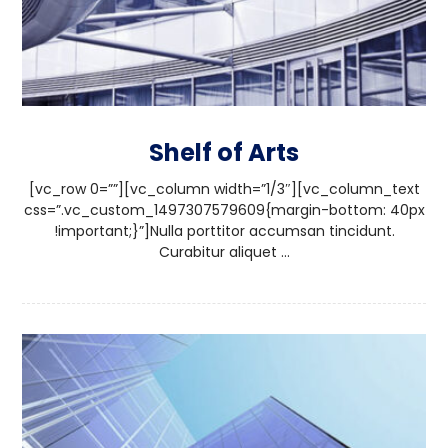
Shelf of Arts
[vc_row 0=””][vc_column width=”1/3″][vc_column_text
css=”.vc_custom_1497307579609{margin-bottom: 40px
!important;}”]Nulla porttitor accumsan tincidunt.
Curabitur aliquet ...