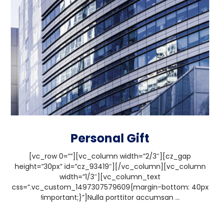
Personal Gift
[vc_row 0=””][vc_column width=”2/3″][cz_gap
height=”30px” id=”cz_93419″][/vc_column][vc_column
width=”1/3″][vc_column_text
css=”.vc_custom_1497307579609{margin-bottom: 40px
!important;}”]Nulla porttitor accumsan ...