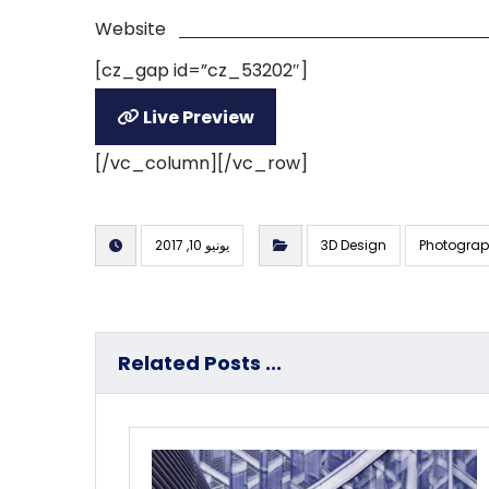
Website
[cz_gap id=”cz_53202″]
Live Preview
[/vc_column][/vc_row]
Photogra
3D Design
يونيو 10, 2017
Related Posts ...