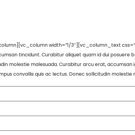
_column][vc_column width=”1/3″][vc_column_text css
umsan tincidunt. Curabitur aliquet quam id dui posuere bla
itudin molestie malesuada. Curabitur arcu erat, accumsan 
l tempus convallis quis ac lectus. Donec sollicitudin mole