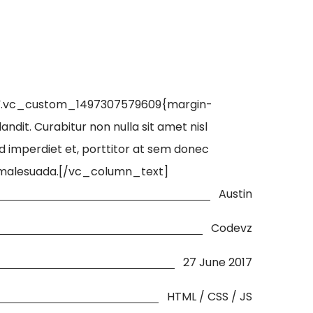
=”.vc_custom_1497307579609{margin-
ndit. Curabitur non nulla sit amet nisl
id imperdiet et, porttitor at sem donec
stie malesuada.[/vc_column_text]
Austin
Codevz
27 June 2017
HTML / CSS / JS