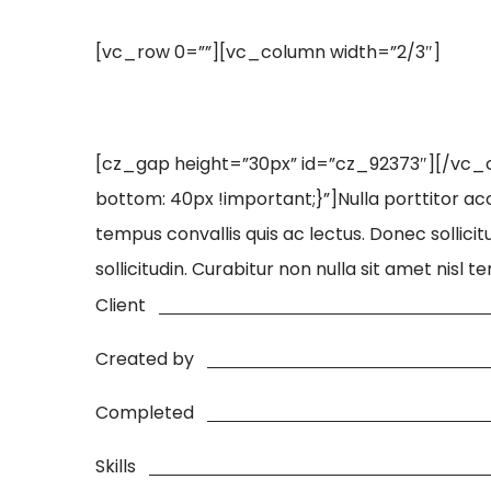
[vc_row 0=””][vc_column width=”2/3″]
[cz_gap height=”30px” id=”cz_92373″][/vc
bottom: 40px !important;}”]Nulla porttitor acc
tempus convallis quis ac lectus. Donec sollic
sollicitudin. Curabitur non nulla sit amet nis
Client
Created by
Completed
Skills