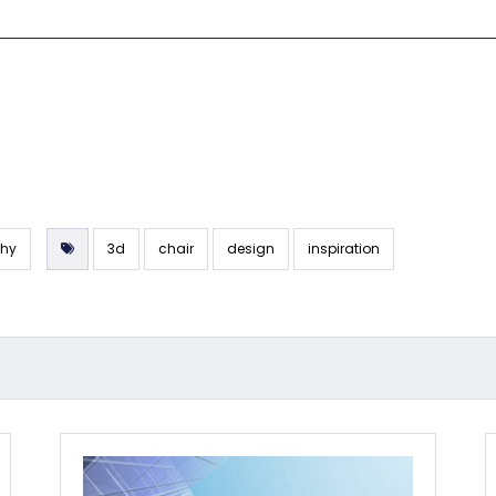
phy
3d
chair
design
inspiration