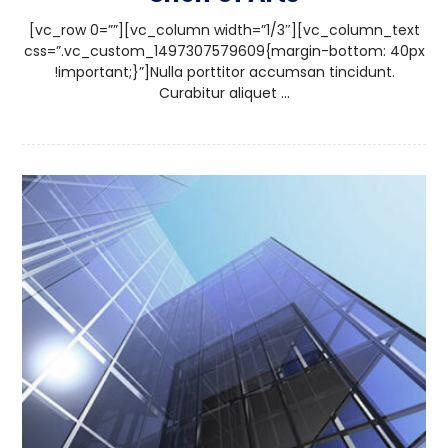
[vc_row 0=””][vc_column width=”1/3″][vc_column_text
css=”.vc_custom_1497307579609{margin-bottom: 40px
!important;}”]Nulla porttitor accumsan tincidunt.
Curabitur aliquet ...