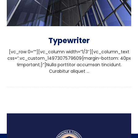
Typewriter
[vc_row 0=””][vc_column width=”1/3″][vc_column_text
css=”.vc_custom_1497307579609{margin-bottom: 40px
!important;}”]Nulla porttitor accumsan tincidunt.
Curabitur aliquet ...