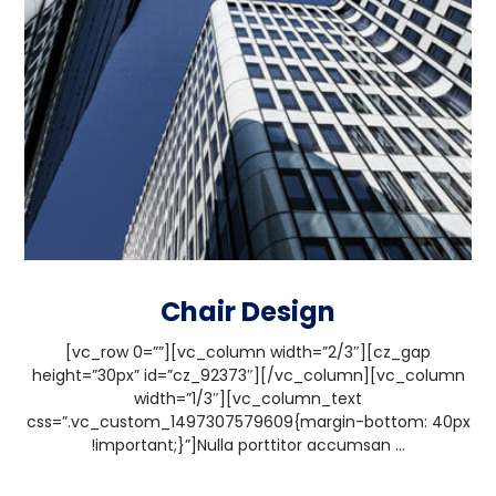
Chair Design
[vc_row 0=””][vc_column width=”2/3″][cz_gap
height=”30px” id=”cz_92373″][/vc_column][vc_column
width=”1/3″][vc_column_text
css=”.vc_custom_1497307579609{margin-bottom: 40px
!important;}”]Nulla porttitor accumsan ...