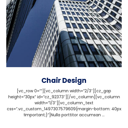
Chair Design
[vc_row 0=””][vc_column width=”2/3″][cz_gap
height=”30px” id=”cz_92373″][/vc_column][vc_column
width=”1/3″][vc_column_text
css=”.vc_custom_1497307579609{margin-bottom: 40px
!important;}”]Nulla porttitor accumsan ...