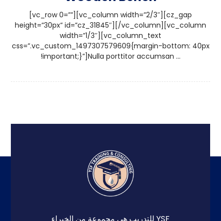
[vc_row 0=””][vc_column width=”2/3″][cz_gap
height=”30px” id=”cz_31845″][/vc_column][vc_column
width=”1/3″][vc_column_text
css=”.vc_custom_1497307579609{margin-bottom: 40px
!important;}”]Nulla porttitor accumsan ...
YSF للتدريب هي مجموعة من الخبراء