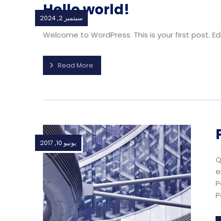
Hello world!
سبتمبر 2, 2024
Welcome to WordPress. This is your first post. Edit 
Read More
يونيو 10, 2017
Q
e
P
P