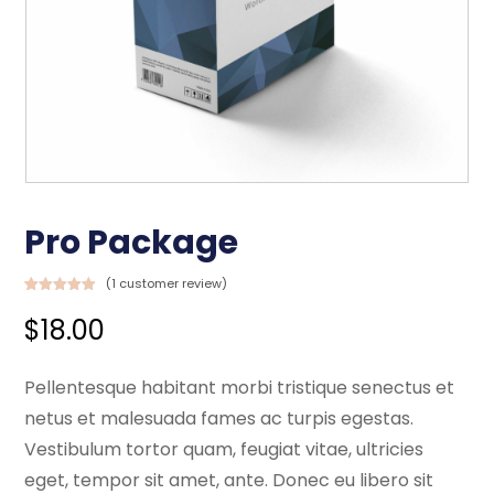
Pro Package
(
1
customer review)
Rated
1
5
out
of 5 based
$
18.00
on
customer
rating
Pellentesque habitant morbi tristique senectus et
netus et malesuada fames ac turpis egestas.
Vestibulum tortor quam, feugiat vitae, ultricies
eget, tempor sit amet, ante. Donec eu libero sit